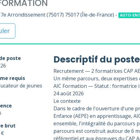
 FORMATION
17e Arrondissement (75017) 75017 (Île-de-France) -
AUTO-EN
uler
Descriptif du poste
de poste
026
Recrutement — 2 formatrices CAP A
me requis
Un même parcours, deux expertises 
ucateur de jeunes
AIC Formation — Statut : formatrice
24 août 2026
Le contexte
ience
Dans le cadre de l'ouverture d'une 
é
Enfance (AEPE) en apprentissage, AI
ensemble, l'intégralité du parcours
re brut
parcours est construit autour de 6 mi
 €
référentiel et aux épreuves du CAP 