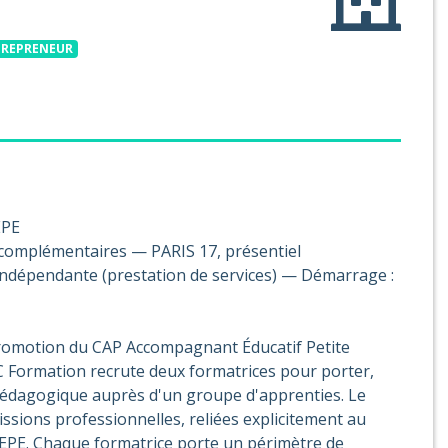
TREPRENEUR
EPE
complémentaires — PARIS 17, présentiel
 indépendante (prestation de services) — Démarrage :
promotion du CAP Accompagnant Éducatif Petite
C Formation recrute deux formatrices pour porter,
 pédagogique auprès d'un groupe d'apprenties. Le
ssions professionnelles, reliées explicitement au
AEPE. Chaque formatrice porte un périmètre de