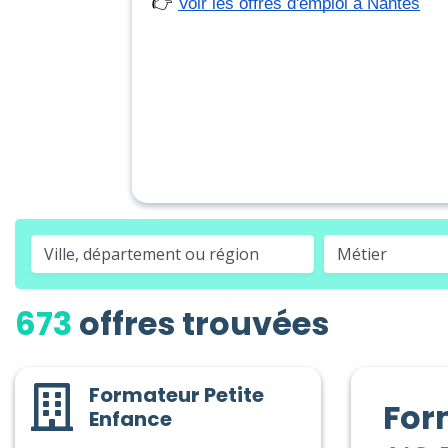
👉 
Voir les offres d'emploi à Nantes
Métier
673
offres trouvées
Formateur Petite
For
Enfance