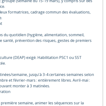
nc groupé (semaine du 15-19 mars), y compris sur des
ce.
 deux formatrices, cadrage commun des évaluations,
e.
nt
ns du quotidien (hygiène, alimentation, sommeil,
 de santé, prévention des risques, gestes de premiers
iculture (DEAP) exigé. Habilitation PSC1 ou SST
tée.
tinées/semaine, jusqu'à 3-4 certaines semaines selon
mbre et février-mars : entièrement libres. Avril-mai :
ouvant monter à 3 matinées.
ration
a première semaine, animer les séquences sur la