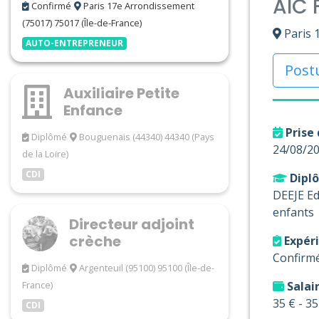
AIC
Confirmé
Paris 17e Arrondissement
(75017) 75017 (Île-de-France)
Paris 
AUTO-ENTREPRENEUR
Post
Auxiliaire Petite
Enfance
Prise 
Diplômé
Bouguenais (44340) 44340 (Pays
24/08/2
de la Loire)
CDI
Diplô
DEEJE Ed
enfants
Directeur adjoint
crèche
Expér
Confirm
Diplômé
Argenteuil (95100) 95100 (Île-de-
France)
Salai
35 € - 35
CDI