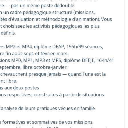
tre — pas un même poste dédoublé.
on un cadre pédagogique structuré (missions,
ités d'évaluation et méthodologie d'animation). Vous
 choisissez les activités pédagogiques les plus
définis.
sions MP2 et MP4, diplôme DEAP, 156h/39 séances,
re fin août-sept. et février-mars.
issions MP0, MP1, MP3 et MP5, diplôme DEEJE, 164h/41
eptembre, libre octobre-janvier.
e chevauchent presque jamais — quand l'une est la
nt libre.
s aux deux postes
s respectives, construites à partir de situations
analyse de leurs pratiques vécues en famille
s formatives et sommatives de vos missions.