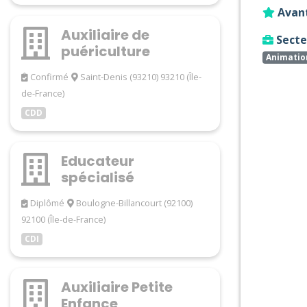
Avan
Auxiliaire de
Secteu
puériculture
Animatio
Confirmé
Saint-Denis (93210) 93210 (Île-
de-France)
CDD
Educateur
spécialisé
Diplômé
Boulogne-Billancourt (92100)
92100 (Île-de-France)
CDI
Auxiliaire Petite
Enfance