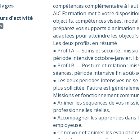
tages
compétences complémentaire à l'au
AIC Formation met à votre dispositi
rs d'activité
objectifs, compétences visées, modal
n
préparez vos supports d'animation et
adaptées pour atteindre les objectifs 
Les deux profils, en résumé
● Profil A — Soins et sécurité : mis
période intensive octobre-janvier, lib
● Profil B — Posture et relation : m
séances, période intensive fin août-s
● Les deux périodes intensives ne s
plus sollicitée, l'autre est généraleme
Missions et fonctionnement commun
● Animer les séquences de vos mission
professionnelles réelles.
● Accompagner les apprenties dans l'
employeuse.
● Concevoir et animer les évaluation