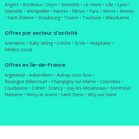
Angers
•
Bordeaux
•
Dijon
•
Grenoble
•
Le Havre
•
Lille
•
Lyon
•
Marseille
•
Montpellier
•
Nantes
•
Nîmes
•
Paris
•
Reims
•
Rennes
•
Saint-Étienne
•
Strasbourg
•
Toulon
•
Toulouse
•
Villeurbanne
Offres par secteur d'activité
Animation
•
Baby sitting
•
Crèche
•
Ecole
•
Hospitalier
•
Médico social
Offres en Île-de-France
Argenteuil
•
Aubervilliers
•
Aulnay-sous-Bois
•
Boulogne-Billancourt
•
Champigny-sur-Marne
•
Colombes
•
Courbevoie
•
Créteil
•
Drancy
•
Issy-les-Moulineaux
•
Montreuil
•
Nanterre
•
Noisy-le-Grand
•
Saint-Denis
•
Vitry-sur-Seine