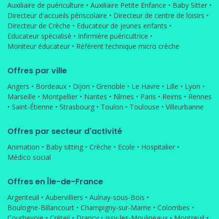
Auxiliaire de puériculture
•
Auxiliaire Petite Enfance
•
Baby Sitter
•
Directeur d'accueils périscolaire
•
Directeur de centre de loisirs
•
Directeur de Crèche
•
Educateur de jeunes enfants
•
Educateur spécialisé
•
Infirmière puéricultrice
•
Moniteur éducateur
•
Référent technique micro crèche
Offres par ville
Angers
•
Bordeaux
•
Dijon
•
Grenoble
•
Le Havre
•
Lille
•
Lyon
•
Marseille
•
Montpellier
•
Nantes
•
Nîmes
•
Paris
•
Reims
•
Rennes
•
Saint-Étienne
•
Strasbourg
•
Toulon
•
Toulouse
•
Villeurbanne
Offres par secteur d'activité
Animation
•
Baby sitting
•
Crèche
•
Ecole
•
Hospitalier
•
Médico social
Offres en Île-de-France
Argenteuil
•
Aubervilliers
•
Aulnay-sous-Bois
•
Boulogne-Billancourt
•
Champigny-sur-Marne
•
Colombes
•
Courbevoie
•
Créteil
•
Drancy
•
Issy-les-Moulineaux
•
Montreuil
•