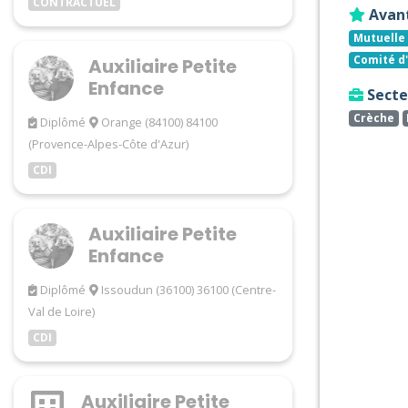
CONTRACTUEL
Avan
Mutuelle 
Comité d
Auxiliaire Petite
Enfance
Secteu
Crèche
Diplômé
Orange (84100) 84100
(Provence-Alpes-Côte d'Azur)
CDI
Auxiliaire Petite
Enfance
Diplômé
Issoudun (36100) 36100 (Centre-
Val de Loire)
CDI
Auxiliaire Petite