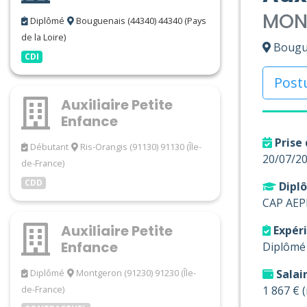
MON 
Diplômé
Bouguenais (44340) 44340 (Pays
de la Loire)
Bougue
CDI
Post
Auxiliaire Petite
Enfance
Prise 
Débutant
Ris-Orangis (91130) 91130 (Île-
20/07/2
de-France)
CDD
Diplô
CAP AEP
Auxiliaire Petite
Expér
Enfance
Diplômé
Diplômé
Montgeron (91230) 91230 (Île-
Salai
de-France)
1 867 € 