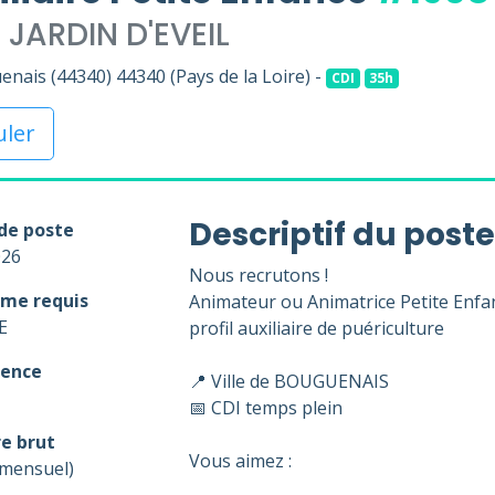
JARDIN D'EVEIL
nais (44340) 44340 (Pays de la Loire) -
CDI
35h
uler
Descriptif du poste
de poste
026
Nous recrutons !
me requis
Animateur ou Animatrice Petite Enf
E
profil auxiliaire de puériculture
ience
📍 Ville de BOUGUENAIS
📅 CDI temps plein
re brut
Vous aimez :
(mensuel)