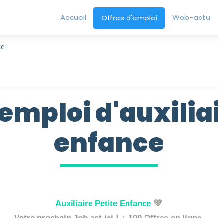
Accueil
Web-actu
Offres d'emploi
ce
'emploi d'auxiliai
enfance
💚
Auxiliaire Petite Enfance
Votre prochain Job est ici !
+
100 Offres en ligne
,