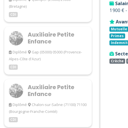
Salai
(Bretagne)
1 900 € 
CDI
Avan
Mutuelle 
Auxiliaire Petite
Primes
Enfance
Indemnit
Diplômé
Gap (05000) 05000 (Provence-
Secteu
Alpes-Côte d'Azur)
Crèche
CDI
Auxiliaire Petite
Enfance
Diplômé
Chalon-sur-Saône (71100) 71100
(Bourgogne-Franche-Comté)
CDI