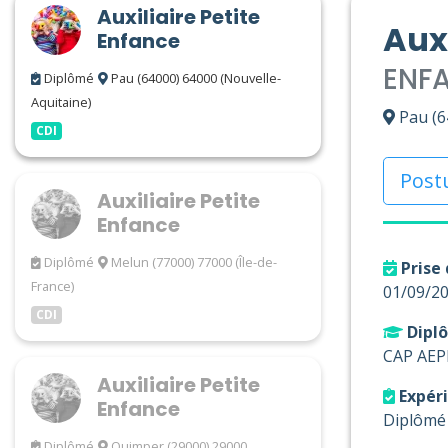
Auxiliaire Petite
Auxi
Enfance
ENF
Diplômé
Pau (64000) 64000 (Nouvelle-
Aquitaine)
Pau (6
CDI
Post
Auxiliaire Petite
Enfance
Diplômé
Melun (77000) 77000 (Île-de-
Prise 
France)
01/09/2
CDI
Diplô
CAP AEP
Auxiliaire Petite
Expér
Enfance
Diplômé
Diplômé
Quimper (29000) 29000