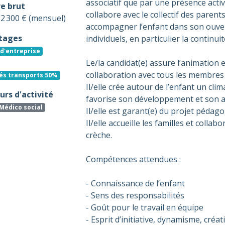
associatif que par une présence activ
re brut
collabore avec le collectif des parents
- 2 300 € (mensuel)
accompagner l’enfant dans son ouver
tages
individuels, en particulier la continui
d'entreprise
Le/la candidat(e) assure l’animation
collaboration avec tous les membres 
és transports 50%
Il/elle crée autour de l’enfant un clim
rs d'activité
favorise son développement et son 
Médico social
Il/elle est garant(e) du projet pédag
Il/elle accueille les familles et coll
crèche.
Compétences attendues :
- Connaissance de l’enfant
- Sens des responsabilités
- Goût pour le travail en équipe
- Esprit d’initiative, dynamisme, créati