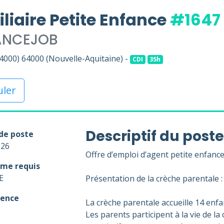
liaire Petite Enfance
#1647
ANCEJOB
4000) 64000 (Nouvelle-Aquitaine) -
CDI
35h
uler
Descriptif du poste
de poste
026
Offre d’emploi d’agent petite enfanc
me requis
E
Présentation de la crèche parentale :
ience
La crèche parentale accueille 14 enfan
Les parents participent à la vie de l