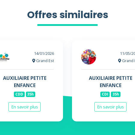
Offres similaires
14/01/2026
11/05/2
Grand Est
Grand 
AUXILIAIRE PETITE
AUXILIAIRE PETITE
ENFANCE
ENFANCE
CDD
35h
CDI
35h
En savoir plus
En savoir plus
Toutes les offres
Offres "Auxiliaire Petite Enfance"