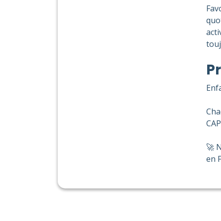
Favo
quo
act
touj
Pr
Enfa
Cha
CAP 
🚀 N
en F