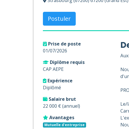
Strasbourg (67200) 67200 (Grand Est)
Postuler
De
Prise de poste
01/07/2026
Auxi
Diplôme requis
CAP AEPE
Nous
d'un
Expérience
Diplômé
PRO
Salaire brut
Le/l
22 000 € (annuel)
Carr
Avantages
L'e
Nou
Mutuelle d'entreprise