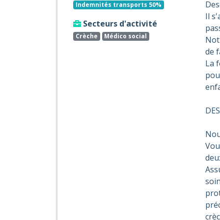
Desc
Indemnités transports 50%
Il s
Secteurs d'activité
pas
Crèche
Médico social
Notr
de 
La 
pour
enfa
DES
Nou
Vous
deux
Assu
soin
pro
préc
crèc