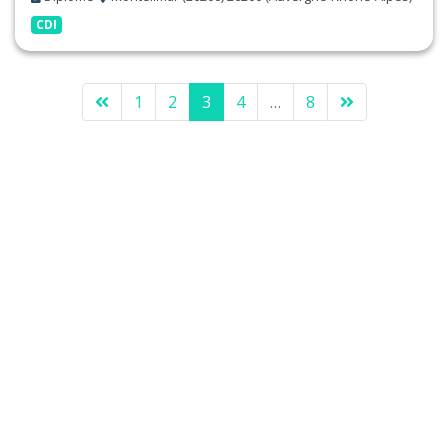
CDI
1
2
3
4
…
8