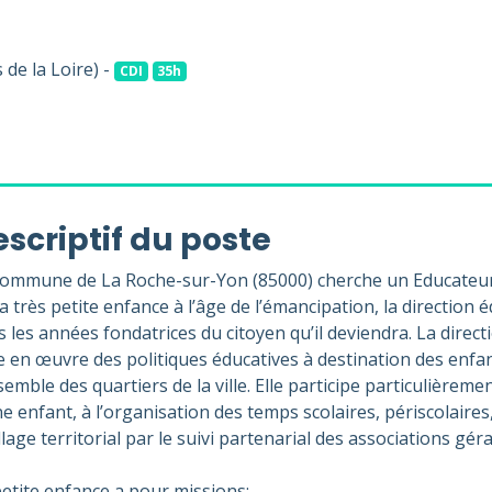
de la Loire) -
CDI
35h
scriptif du poste
commune de La Roche-sur-Yon (85000) cherche un Educateur
a très petite enfance à l’âge de l’émancipation, la directi
 les années fondatrices du citoyen qu’il deviendra. La directi
 en œuvre des politiques éducatives à destination des enfant
semble des quartiers de la ville. Elle participe particulièrement
e enfant, à l’organisation des temps scolaires, périscolaires,
lage territorial par le suivi partenarial des associations gé
petite enfance a pour missions: