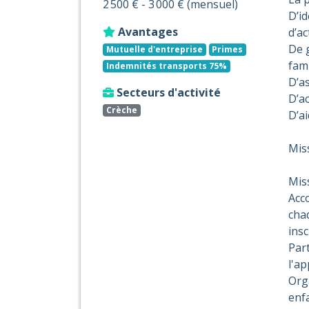
2 500 € - 3 000 € (mensuel)
D’id
Avantages
d’a
De 
Mutuelle d'entreprise
Primes
fami
Indemnités transports 75%
D’as
Secteurs d'activité
D’ac
Crèche
D’ai
Mis
Mis
Acc
cha
ins
Par
l'ap
Org
enf