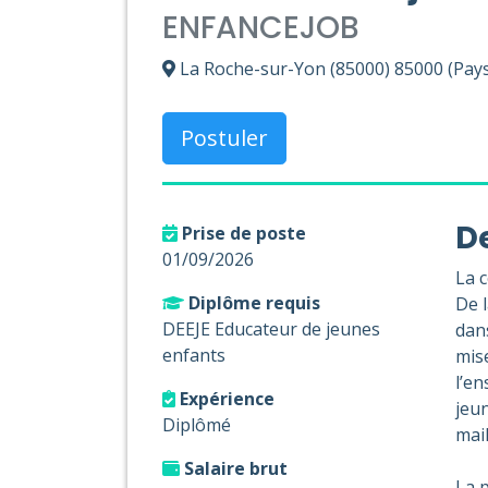
ENFANCEJOB
La Roche-sur-Yon (85000) 85000 (Pays 
Postuler
De
Prise de poste
01/09/2026
La 
Diplôme requis
De l
DEEJE Educateur de jeunes
dans
enfants
mise
l’en
Expérience
jeun
Diplômé
mail
Salaire brut
La 