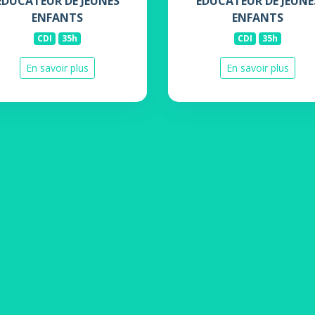
EDUCATEUR DE JEUNES
EDUCATEUR DE JEUNE
ENFANTS
ENFANTS
CDI
35h
CDI
35h
En savoir plus
En savoir plus
Toutes les offres
Offres "Educateur de jeunes enfants"