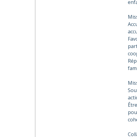
enfa
Miss
Accu
accu
Favo
part
coo
Rép
fami
Miss
Sou
act
Être
pour
coh
Coll