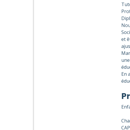
Tut
Prof
Dip
Nou
Soc
et ê
aju
Man
une 
éduc
En a
édu
Pr
Enfa
Cha
CAP 