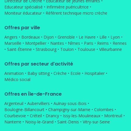
Directeur de Crèche
•
Educateur de jeunes enfants
•
Educateur spécialisé
•
Infirmière puéricultrice
•
Moniteur éducateur
•
Référent technique micro crèche
Offres par ville
Angers
•
Bordeaux
•
Dijon
•
Grenoble
•
Le Havre
•
Lille
•
Lyon
•
Marseille
•
Montpellier
•
Nantes
•
Nîmes
•
Paris
•
Reims
•
Rennes
•
Saint-Étienne
•
Strasbourg
•
Toulon
•
Toulouse
•
Villeurbanne
Offres par secteur d'activité
Animation
•
Baby sitting
•
Crèche
•
Ecole
•
Hospitalier
•
Médico social
Offres en Île-de-France
Argenteuil
•
Aubervilliers
•
Aulnay-sous-Bois
•
Boulogne-Billancourt
•
Champigny-sur-Marne
•
Colombes
•
Courbevoie
•
Créteil
•
Drancy
•
Issy-les-Moulineaux
•
Montreuil
•
Nanterre
•
Noisy-le-Grand
•
Saint-Denis
•
Vitry-sur-Seine