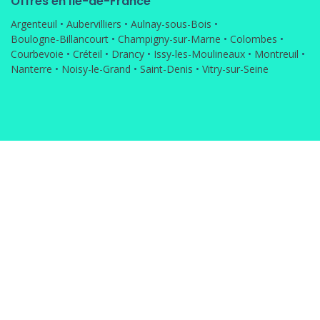
Offres en Île-de-France
Argenteuil
•
Aubervilliers
•
Aulnay-sous-Bois
•
Boulogne-Billancourt
•
Champigny-sur-Marne
•
Colombes
•
Courbevoie
•
Créteil
•
Drancy
•
Issy-les-Moulineaux
•
Montreuil
•
Nanterre
•
Noisy-le-Grand
•
Saint-Denis
•
Vitry-sur-Seine