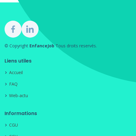
© Copyright
EnfanceJob
Tous droits reservés.
Liens utiles
Accueil
FAQ
Web-actu
Informations
CGU