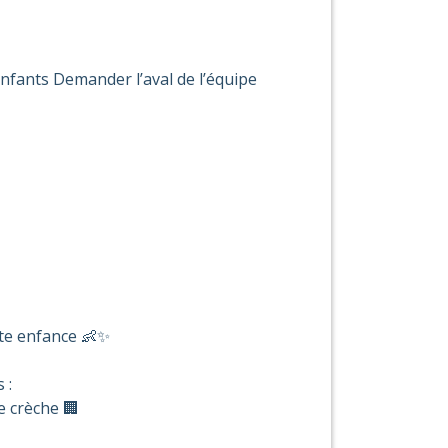
enfants Demander l’aval de l’équipe
ite enfance 👶✨
 :
e crèche 🏢