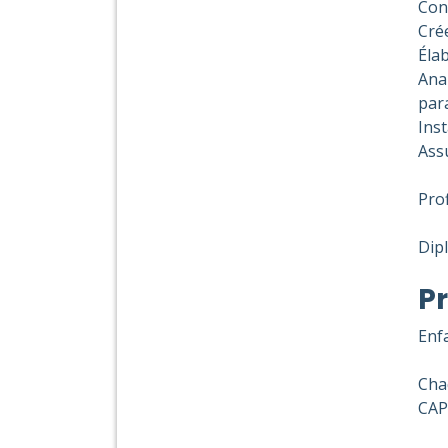
Cont
Crée
Élab
Anal
par
Inst
Assu
Prof
Dipl
Pr
Enfa
Cha
CAP 