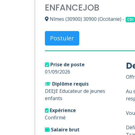
ENFANCEJOB
Nîmes (30900) 30900 (Occitanie) -
CDI
Postuler
De
Prise de poste
01/09/2026
Off
Diplôme requis
DEEJE Educateur de jeunes
Au 
enfants
resp
Expérience
Vou
Confirmé
Défi
Salaire brut
Trav