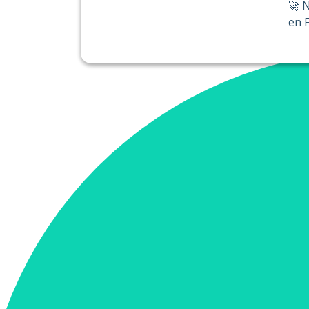
🚀 N
en F