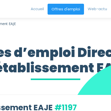
Accueil
Web-actu
Offres d'emploi
ement EAJE
es d’emploi Dire
établissement E
issement EAJE
#1197