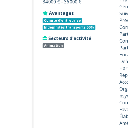
34 000 € - 36 000 €
Gér
Avantages
Sui
Prév
Comité d'entreprise
Com
Indemnités transports 50%
Par
Secteurs d'activité
Cons
Animation
Part
Enca
Défi
Har
Répa
Acc
Orga
psy
Cont
Fav
Éla
Amé