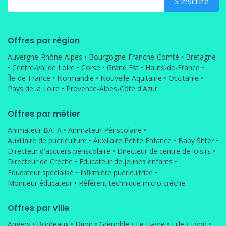
Offres par région
Auvergne-Rhône-Alpes
•
Bourgogne-Franche-Comté
•
Bretagne
•
Centre-Val de Loire
•
Corse
•
Grand Est
•
Hauts-de-France
•
Île-de-France
•
Normandie
•
Nouvelle-Aquitaine
•
Occitanie
•
Pays de la Loire
•
Provence-Alpes-Côte d'Azur
Offres par métier
Animateur BAFA
•
Animateur Périscolaire
•
Auxiliaire de puériculture
•
Auxiliaire Petite Enfance
•
Baby Sitter
•
Directeur d'accueils périscolaire
•
Directeur de centre de loisirs
•
Directeur de Crèche
•
Educateur de jeunes enfants
•
Educateur spécialisé
•
Infirmière puéricultrice
•
Moniteur éducateur
•
Référent technique micro crèche
Offres par ville
Angers
•
Bordeaux
•
Dijon
•
Grenoble
•
Le Havre
•
Lille
•
Lyon
•