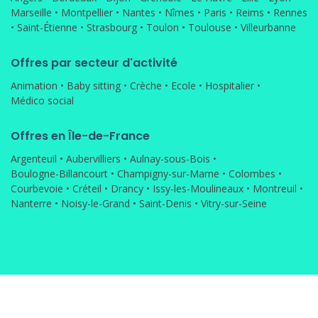
Marseille
•
Montpellier
•
Nantes
•
Nîmes
•
Paris
•
Reims
•
Rennes
•
Saint-Étienne
•
Strasbourg
•
Toulon
•
Toulouse
•
Villeurbanne
Offres par secteur d'activité
Animation
•
Baby sitting
•
Crèche
•
Ecole
•
Hospitalier
•
Médico social
Offres en Île-de-France
Argenteuil
•
Aubervilliers
•
Aulnay-sous-Bois
•
Boulogne-Billancourt
•
Champigny-sur-Marne
•
Colombes
•
Courbevoie
•
Créteil
•
Drancy
•
Issy-les-Moulineaux
•
Montreuil
•
Nanterre
•
Noisy-le-Grand
•
Saint-Denis
•
Vitry-sur-Seine