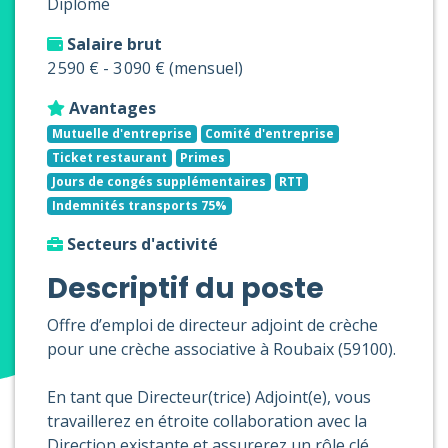
Diplômé
Salaire brut
2 590 € - 3 090 € (mensuel)
Avantages
Mutuelle d'entreprise
Comité d'entreprise
Ticket restaurant
Primes
Jours de congés supplémentaires
RTT
Indemnités transports 75%
Secteurs d'activité
Descriptif du poste
Offre d’emploi de directeur adjoint de crèche
pour une crèche associative à Roubaix (59100).
En tant que Directeur(trice) Adjoint(e), vous
travaillerez en étroite collaboration avec la
Direction existante et assurerez un rôle clé