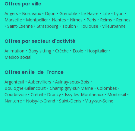
Offres par ville
Angers
•
Bordeaux
•
Dijon
•
Grenoble
•
Le Havre
•
Lille
•
Lyon
•
Marseille
•
Montpellier
•
Nantes
•
Nîmes
•
Paris
•
Reims
•
Rennes
•
Saint-Étienne
•
Strasbourg
•
Toulon
•
Toulouse
•
Villeurbanne
Offres par secteur d'activité
Animation
•
Baby sitting
•
Crèche
•
Ecole
•
Hospitalier
•
Médico social
Offres en Île-de-France
Argenteuil
•
Aubervilliers
•
Aulnay-sous-Bois
•
Boulogne-Billancourt
•
Champigny-sur-Marne
•
Colombes
•
Courbevoie
•
Créteil
•
Drancy
•
Issy-les-Moulineaux
•
Montreuil
•
Nanterre
•
Noisy-le-Grand
•
Saint-Denis
•
Vitry-sur-Seine