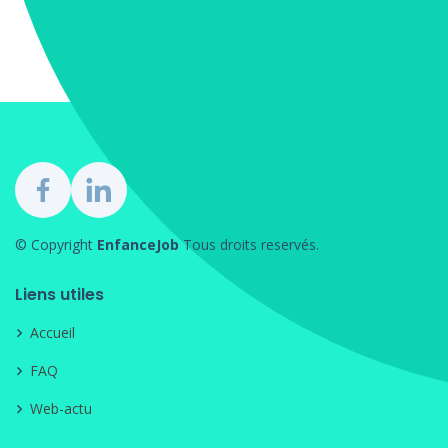
© Copyright
EnfanceJob
Tous droits reservés.
Liens utiles
Accueil
FAQ
Web-actu