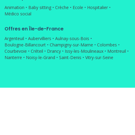
Animation
•
Baby sitting
•
Crèche
•
Ecole
•
Hospitalier
•
Médico social
Offres en Île-de-France
Argenteuil
•
Aubervilliers
•
Aulnay-sous-Bois
•
Boulogne-Billancourt
•
Champigny-sur-Marne
•
Colombes
•
Courbevoie
•
Créteil
•
Drancy
•
Issy-les-Moulineaux
•
Montreuil
•
Nanterre
•
Noisy-le-Grand
•
Saint-Denis
•
Vitry-sur-Seine