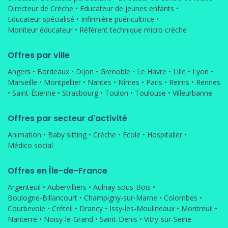
Directeur de Crèche
•
Educateur de jeunes enfants
•
Educateur spécialisé
•
Infirmière puéricultrice
•
Moniteur éducateur
•
Référent technique micro crèche
Offres par ville
Angers
•
Bordeaux
•
Dijon
•
Grenoble
•
Le Havre
•
Lille
•
Lyon
•
Marseille
•
Montpellier
•
Nantes
•
Nîmes
•
Paris
•
Reims
•
Rennes
•
Saint-Étienne
•
Strasbourg
•
Toulon
•
Toulouse
•
Villeurbanne
Offres par secteur d'activité
Animation
•
Baby sitting
•
Crèche
•
Ecole
•
Hospitalier
•
Médico social
Offres en Île-de-France
Argenteuil
•
Aubervilliers
•
Aulnay-sous-Bois
•
Boulogne-Billancourt
•
Champigny-sur-Marne
•
Colombes
•
Courbevoie
•
Créteil
•
Drancy
•
Issy-les-Moulineaux
•
Montreuil
•
Nanterre
•
Noisy-le-Grand
•
Saint-Denis
•
Vitry-sur-Seine