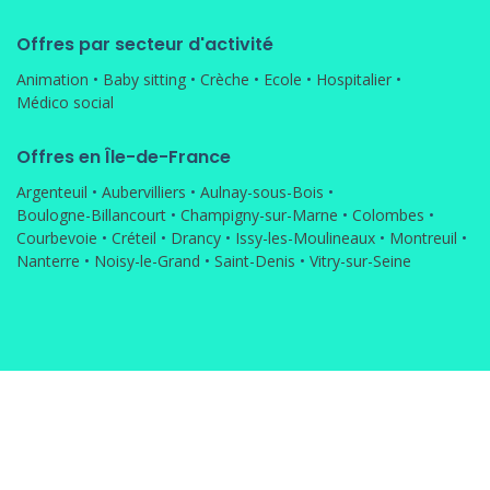
Offres par secteur d'activité
Animation
•
Baby sitting
•
Crèche
•
Ecole
•
Hospitalier
•
Médico social
Offres en Île-de-France
Argenteuil
•
Aubervilliers
•
Aulnay-sous-Bois
•
Boulogne-Billancourt
•
Champigny-sur-Marne
•
Colombes
•
Courbevoie
•
Créteil
•
Drancy
•
Issy-les-Moulineaux
•
Montreuil
•
Nanterre
•
Noisy-le-Grand
•
Saint-Denis
•
Vitry-sur-Seine