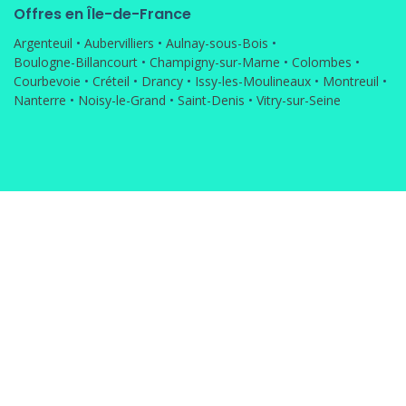
Offres en Île-de-France
Argenteuil
•
Aubervilliers
•
Aulnay-sous-Bois
•
Boulogne-Billancourt
•
Champigny-sur-Marne
•
Colombes
•
Courbevoie
•
Créteil
•
Drancy
•
Issy-les-Moulineaux
•
Montreuil
•
Nanterre
•
Noisy-le-Grand
•
Saint-Denis
•
Vitry-sur-Seine