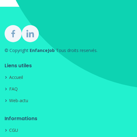
© Copyright
EnfanceJob
Tous droits reservés.
Liens utiles
Accueil
FAQ
Web-actu
Informations
CGU