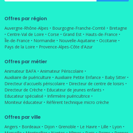
Offres par région
Auvergne-Rhône-Alpes
•
Bourgogne-Franche-Comté
•
Bretagne
•
Centre-Val de Loire
•
Corse
•
Grand Est
•
Hauts-de-France
•
Île-de-France
•
Normandie
•
Nouvelle-Aquitaine
•
Occitanie
•
Pays de la Loire
•
Provence-Alpes-Côte d'Azur
Offres par métier
Animateur BAFA
•
Animateur Périscolaire
•
Auxiliaire de puériculture
•
Auxiliaire Petite Enfance
•
Baby Sitter
•
Directeur d'accueils périscolaire
•
Directeur de centre de loisirs
•
Directeur de Crèche
•
Educateur de jeunes enfants
•
Educateur spécialisé
•
Infirmière puéricultrice
•
Moniteur éducateur
•
Référent technique micro crèche
Offres par ville
Angers
•
Bordeaux
•
Dijon
•
Grenoble
•
Le Havre
•
Lille
•
Lyon
•
Marseille
•
Montpellier
•
Nantes
•
Nîmes
•
Paris
•
Reims
•
Rennes