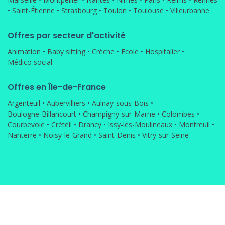
•
Saint-Étienne
•
Strasbourg
•
Toulon
•
Toulouse
•
Villeurbanne
Offres par secteur d'activité
Animation
•
Baby sitting
•
Crèche
•
Ecole
•
Hospitalier
•
Médico social
Offres en Île-de-France
Argenteuil
•
Aubervilliers
•
Aulnay-sous-Bois
•
Boulogne-Billancourt
•
Champigny-sur-Marne
•
Colombes
•
Courbevoie
•
Créteil
•
Drancy
•
Issy-les-Moulineaux
•
Montreuil
•
Nanterre
•
Noisy-le-Grand
•
Saint-Denis
•
Vitry-sur-Seine