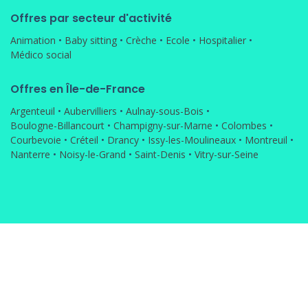
Offres par secteur d'activité
Animation
•
Baby sitting
•
Crèche
•
Ecole
•
Hospitalier
•
Médico social
Offres en Île-de-France
Argenteuil
•
Aubervilliers
•
Aulnay-sous-Bois
•
Boulogne-Billancourt
•
Champigny-sur-Marne
•
Colombes
•
Courbevoie
•
Créteil
•
Drancy
•
Issy-les-Moulineaux
•
Montreuil
•
Nanterre
•
Noisy-le-Grand
•
Saint-Denis
•
Vitry-sur-Seine