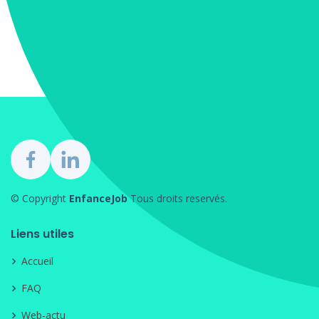
© Copyright
EnfanceJob
Tous droits reservés.
Liens utiles
Accueil
FAQ
Web-actu