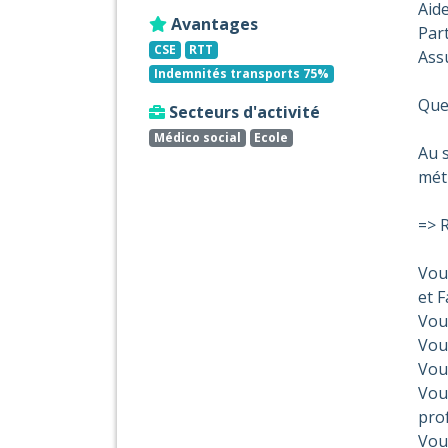
Aide
Avantages
Part
CSE
RTT
Ass
Indemnités transports 75%
Que
Secteurs d'activité
Médico social
Ecole
Au s
mét
=> R
Vous
et F
Vous
Vous
Vous
Vou
pro
Vous