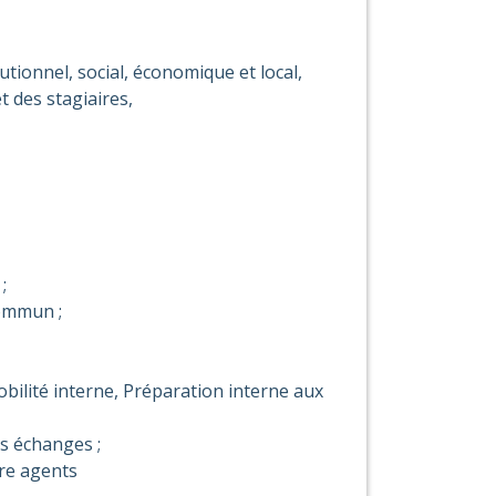
ionnel, social, économique et local,
 des stagiaires,
;
ommun ;
ilité interne, Préparation interne aux
es échanges ;
tre agents