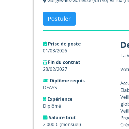
Garges-lès-Gonesse (95140) 95140 (Îl
Postuler
De
Prise de poste
01/03/2026
La V
Fin du contrat
28/02/2027
Votr
Diplôme requis
Accu
DEASS
Ela
Vei
Expérience
glob
Diplômé
Veil
Salaire brut
Proc
2 000 € (mensuel)
Crée