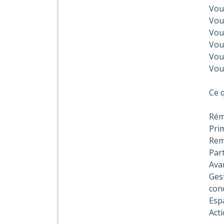
Vou
Vou
Vou
Vou
Vous
Vou
Ce 
Rém
Prim
Rem
Part
Avan
Ges
conc
Espa
Acti