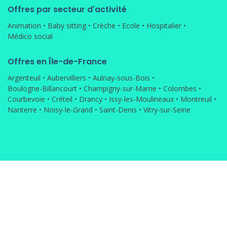
Offres par secteur d'activité
Animation
•
Baby sitting
•
Crèche
•
Ecole
•
Hospitalier
•
Médico social
Offres en Île-de-France
Argenteuil
•
Aubervilliers
•
Aulnay-sous-Bois
•
Boulogne-Billancourt
•
Champigny-sur-Marne
•
Colombes
•
Courbevoie
•
Créteil
•
Drancy
•
Issy-les-Moulineaux
•
Montreuil
•
Nanterre
•
Noisy-le-Grand
•
Saint-Denis
•
Vitry-sur-Seine