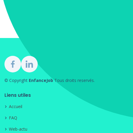
© Copyright
EnfanceJob
Tous droits reservés.
Liens utiles
Accueil
FAQ
Web-actu