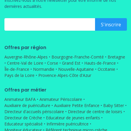
Inscrivez-vous à notre newsletter pour être informé de nos
dernières actualités.
Offres par région
Auvergne-Rhône-Alpes
•
Bourgogne-Franche-Comté
•
Bretagne
•
Centre-Val de Loire
•
Corse
•
Grand Est
•
Hauts-de-France
•
Île-de-France
•
Normandie
•
Nouvelle-Aquitaine
•
Occitanie
•
Pays de la Loire
•
Provence-Alpes-Côte d'Azur
Offres par métier
Animateur BAFA
•
Animateur Périscolaire
•
Auxiliaire de puériculture
•
Auxiliaire Petite Enfance
•
Baby Sitter
•
Directeur d'accueils périscolaire
•
Directeur de centre de loisirs
•
Directeur de Crèche
•
Educateur de jeunes enfants
•
Educateur spécialisé
•
Infirmière puéricultrice
•
Moniteur éducateur
•
Référent technique micro crèche