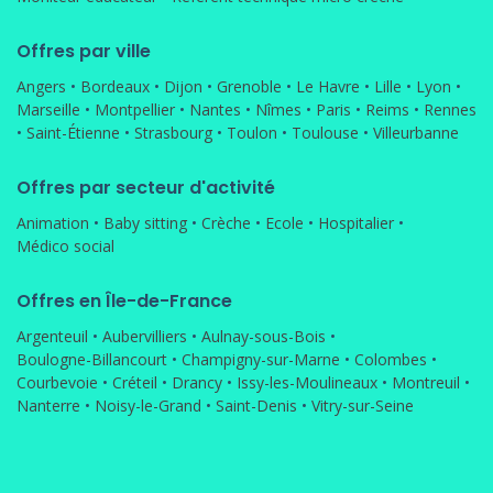
Offres par ville
Angers
•
Bordeaux
•
Dijon
•
Grenoble
•
Le Havre
•
Lille
•
Lyon
•
Marseille
•
Montpellier
•
Nantes
•
Nîmes
•
Paris
•
Reims
•
Rennes
•
Saint-Étienne
•
Strasbourg
•
Toulon
•
Toulouse
•
Villeurbanne
Offres par secteur d'activité
Animation
•
Baby sitting
•
Crèche
•
Ecole
•
Hospitalier
•
Médico social
Offres en Île-de-France
Argenteuil
•
Aubervilliers
•
Aulnay-sous-Bois
•
Boulogne-Billancourt
•
Champigny-sur-Marne
•
Colombes
•
Courbevoie
•
Créteil
•
Drancy
•
Issy-les-Moulineaux
•
Montreuil
•
Nanterre
•
Noisy-le-Grand
•
Saint-Denis
•
Vitry-sur-Seine