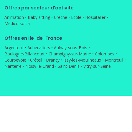
Offres par secteur d'activité
Animation
•
Baby sitting
•
Crèche
•
Ecole
•
Hospitalier
•
Médico social
Offres en Île-de-France
Argenteuil
•
Aubervilliers
•
Aulnay-sous-Bois
•
Boulogne-Billancourt
•
Champigny-sur-Marne
•
Colombes
•
Courbevoie
•
Créteil
•
Drancy
•
Issy-les-Moulineaux
•
Montreuil
•
Nanterre
•
Noisy-le-Grand
•
Saint-Denis
•
Vitry-sur-Seine