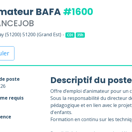
mateur BAFA
#1600
ANCEJOB
y (51200) 51200 (Grand Est) -
CDI
35h
uler
Descriptif du poste
de poste
026
Offre d’emploi d’animateur pour un ce
me requis
Sous la responsabilité du directeur de
pédagogique et en lien avec le proje
d'enfants.
ience
Formation en continu sur les techniq