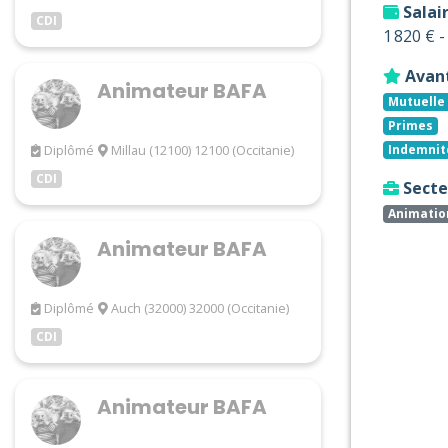
Salai
CDI
1 820 € 
Avan
Animateur BAFA
Mutuelle 
Primes
Diplômé
Millau (12100) 12100 (Occitanie)
Indemnit
CDI
Secteu
Animatio
Animateur BAFA
Diplômé
Auch (32000) 32000 (Occitanie)
CDI
Animateur BAFA