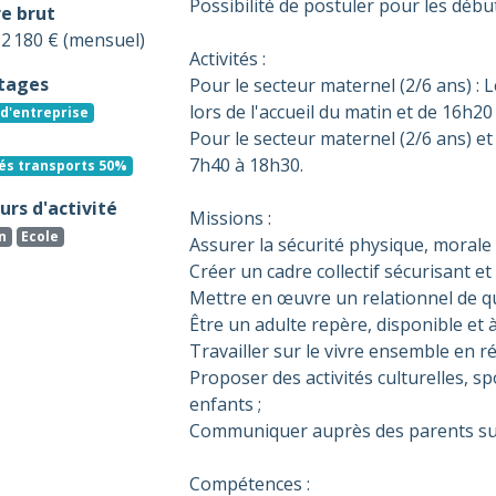
Possibilité de postuler pour les débu
re brut
- 2 180 € (mensuel)
Activités :
tages
Pour le secteur maternel (2/6 ans) : 
lors de l'accueil du matin et de 16h20 
d'entreprise
Pour le secteur maternel (2/6 ans) et
7h40 à 18h30.
és transports 50%
rs d'activité
Missions :
n
Ecole
Assurer la sécurité physique, morale e
Créer un cadre collectif sécurisant et
Mettre en œuvre un relationnel de qual
Être un adulte repère, disponible et à
Travailler sur le vivre ensemble en ré
Proposer des activités culturelles, sp
enfants ;
Communiquer auprès des parents sur 
Compétences :