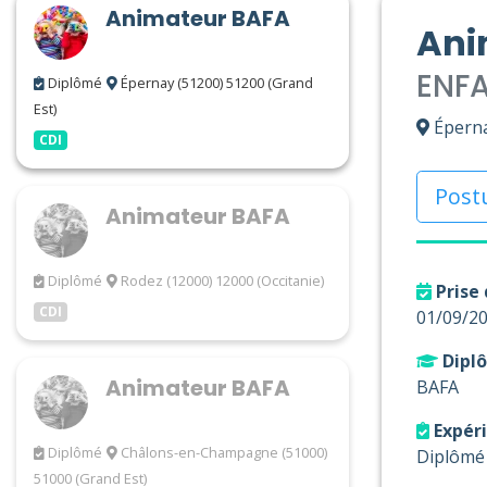
Animateur BAFA
Ani
ENF
Diplômé
Épernay (51200) 51200 (Grand
Est)
Éperna
CDI
Post
Animateur BAFA
Diplômé
Rodez (12000) 12000 (Occitanie)
Prise 
CDI
01/09/2
Diplô
Animateur BAFA
BAFA
Expér
Diplômé
Châlons-en-Champagne (51000)
Diplômé
51000 (Grand Est)